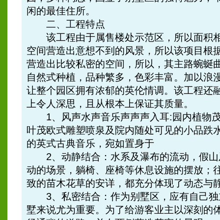
闲的最佳住所。
二、工程特点
该工程由于属售楼处示范区，所以面积相
空间营造出意想不到的风景，所以该项目根据
营造出比较私密的空间，所以，其主路蜿蜒
自然式种植，品种繁多，色彩丰富。加以浪
让整个园区拥有浓郁的英伦情调。该工程还
上令人深思，且从根本上保证其质量。
1、风声水声音乐声声声入耳:园内植物茂
叶茂欧式雕塑喷泉及院内随处可见的小品跌
的英式古典音乐，宛如置身于
2、动静结合：水系及瀑布的流动，假山
动的场景，躺椅、座椅等休息设施的摆放；
致的苗木花草的安详，都充分体现了动态与
3、私密结合：作为别墅区，应有自己独
墅来说尤为重要。为了给游客业主以深刻的