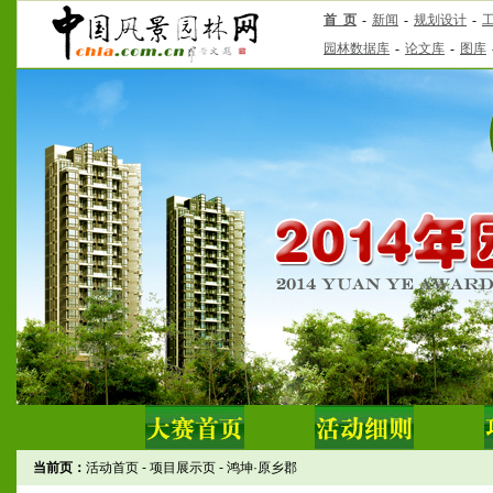
当前页：
活动首页
-
项目展示页
-
鸿坤·原乡郡