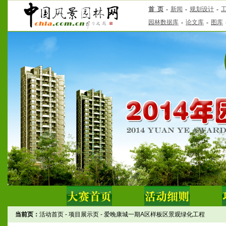
当前页：
活动首页
-
项目展示页
-
爱晚康城一期A区样板区景观绿化工程