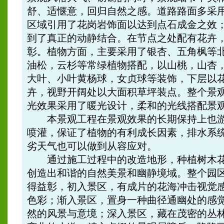
舒、适惬意，回归自然之感。道路路面多采
区域引用了花岗岩饰面以达到点石成金之效
到了真正的动静结合。在节点之处配有花卉
彰。植物方面，主要采用了银杏、五角枫等
油松，云杉等常绿植物搭配，以山桃，山杏
大叶、小叶黄杨球，女贞球等装饰，下层以
卉，视野开阔处以大面积草坪装点。整个景
光效果采用了暖光设计，柔和的光线搭配景
本景观工程在景观效果的长期保持上也游
喷灌，保证了植物的有利成长因素，排水系
劣天气也可以做到从容应对。
通过施工过程中的改造地形，种植树木花
创造出和谐的自然美景和幽静境域。整个园
得益彰，初入景区，有成片的花海冲击视觉
色彩；渐入景区，置身一种曲径通幽处的感
然的风景与意境；深入景区，藏在茂密的丛