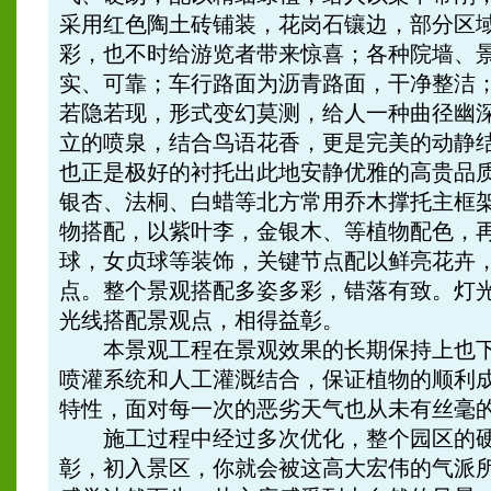
采用红色陶土砖铺装，花岗石镶边，部分区
彩，也不时给游览者带来惊喜；各种院墙、
实、可靠；车行路面为沥青路面，干净整洁
若隐若现，形式变幻莫测，给人一种曲径幽
立的喷泉，结合鸟语花香，更是完美的动静
也正是极好的衬托出此地安静优雅的高贵品
银杏、法桐、白蜡等北方常用乔木撑托主框
物搭配，以紫叶李，金银木、等植物配色，
球，女贞球等装饰，关键节点配以鲜亮花卉
点。整个景观搭配多姿多彩，错落有致。灯
光线搭配景观点，相得益彰。
本景观工程在景观效果的长期保持上也下
喷灌系统和人工灌溉结合，保证植物的顺利
特性，面对每一次的恶劣天气也从未有丝毫
施工过程中经过多次优化，整个园区的硬
彰，初入景区，你就会被这高大宏伟的气派