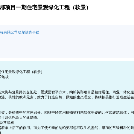
郡项目一期住宅景观绿化工程（软景）
程有限公司哈尔滨办事处
住宅景观绿化工程（软景）
2地块
街与复旦路的交汇处，景观面积平方米，纳帕英郡项目是包括居住、商业一体化服
浪漫、典雅的欧洲元素，致力于打造自然、原始的生态理念，将纳帕英郡打造成生活在
，是植物中的主体部分。园林中经常用植物材料来软化生硬的几何式建筑形体，同
的可以烘托高大的建筑物。
及常绿树
承上启下的作用。而为了使冬季的纳帕英郡也可以生机盎然，增加的常绿树种的栽
值。