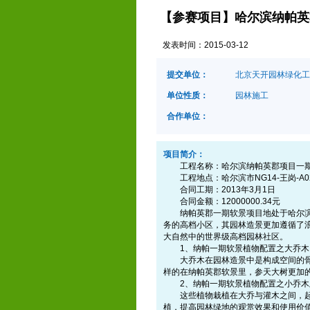
【参赛项目】哈尔滨纳帕英
发表时间：
2015-03-12
提交单位：
北京天开园林绿化工
单位性质：
园林施工
合作单位：
项目简介：
工程名称：哈尔滨纳帕英郡项目一期
工程地点：哈尔滨市NG14-王岗-A0
合同工期：2013年3月1日
合同金额：12000000.34元
纳帕英郡一期软景项目地处于哈尔滨大
务的高档小区，其园林造景更加遵循了
大自然中的世界级高档园林社区。
1、纳帕一期软景植物配置之大乔木
大乔木在园林造景中是构成空间的骨架
样的在纳帕英郡软景里，参天大树更加
2、纳帕一期软景植物配置之小乔木
这些植物栽植在大乔与灌木之间，起着
植，提高园林绿地的观赏效果和使用价