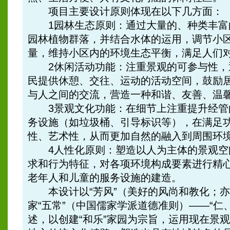
项目主要设计原则体现在以下几方面：
1园林生态原则：通过大量的、种类丰富
园林植物群落，并结合水体的运用，调节小
量，维持小区内的环境生态平衡，满足人们
2休闲活动功能：注重景观的可参与性，
民提供休憩、交往、运动的活动空间，鼓励
与人之间的交流，营造一种和谐、友善、温
3景观文化功能：在细节上注重提升经管
务设施（如垃圾桶、引导标识等），在满足
性、艺术性，从而更加自然的融入到周围环
4人性化原则：塑造以人为主体的景观空
求和行为特征，对各项环境构成要素进行精
老年人和儿童的服务设施的建造。
本设计以“芳风”（美好的风尚和教化；亦
家“五常”（中国儒家学派道德准则）——“仁
述，以创建“和乐”家园为宗旨，运用现在景