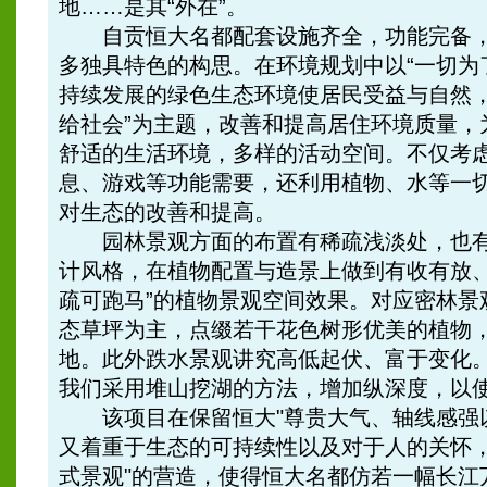
地……是其“外在”。
自贡恒大名都配套设施齐全，功能完备，
多独具特色的构思。在环境规划中以“一切为
持续发展的绿色生态环境使居民受益与自然
给社会”为主题，改善和提高居住环境质量，
舒适的生活环境，多样的活动空间。不仅考
息、游戏等功能需要，还利用植物、水等一
对生态的改善和提高。
园林景观方面的布置有稀疏浅淡处，也有
计风格，在植物配置与造景上做到有收有放、
疏可跑马”的植物景观空间效果。对应密林景
态草坪为主，点缀若干花色树形优美的植物
地。此外跌水景观讲究高低起伏、富于变化
我们采用堆山挖湖的方法，增加纵深度，以
该项目在保留恒大"尊贵大气、轴线感强以
又着重于生态的可持续性以及对于人的关怀，
式景观"的营造，使得恒大名都仿若一幅长江