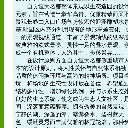
自贡恒大名都整体景观以生态造园的设计
元素，旨在营造出豪华高贵、优雅精致而又
景观长卷由入口广场气势恢宏的迎宾雕塑水
基调;园区内充分利用现有的地形高差变化，
一的景观视线通道，丰富了景观轴线的纵深
致典雅的欧式景亭、灵性十足的叠水景观、
成一个有机整体，人游其中，步移景异……
在设计原则方面自贡恒大名都侧重城市人
本”的设计原则，将人性关怀与自然体系相融
品质的休闲换环境与高尚的精神场所。项目着重
境。将场地的生态性设计放在首位，希望通
结构多样性，增加绿化比例，并与水系生态
良好的生态系统，使之成为生态人文社区，是
间，深邃而意蕴醇厚。拥有秀美的自然景观
宁静的湖、深邃的潭、潺潺叠水、碧树蓝天
色，缓延灵秀而丰满优雅的林冠轮廓，那种