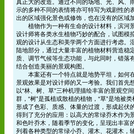
真正大的改造。通过不同的场地、光、风、
示的多种不同的表情将亦可特写为戏剧性的
出的区域强化景色或修饰，也在没有的区域
植物作为一种有生命的设计材料，滨河景
设计师将各类水生植物巧妙的配合，试图模
观的设计从生态和美学两个方面进行考虑。
陆地部分，通过大量丰富的植物材料营造稳
质、调节气候等生态功能，与此同时，错落
结合创造美丽的景观构图。
本案还有一个特点就是地势平坦，如何在
景观效果是对设计师的又一考验。我们首先
以“林、树、草”三种机理描绘丰富的景观空间
群，“树”是孤植或散植的植物，“草”是地被
形成了色彩、质感、体量的过渡，形成起伏
得到了充分的应用：以高大的常绿乔木作为
和色叶乔木，随着季节的变化，呈现出丰富
列着各种类型的常绿小乔、灌木、花灌木，